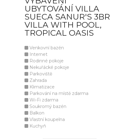
VYBAVENÍ
UBYTOVÁNÍ VILLA
SUECA SANUR'S 3BR
VILLA WITH POOL,
TROPICAL OASIS
Venkovní bazén
Internet
Rodinné pokoje
Nekuřácké pokoje
Parkoviště
Zahrada
Klimatizace
Parkování na místě zdarma
Wi-Fi zdarma
Soukromý bazén
Balkon
Vlastní koupelna
Kuchyň