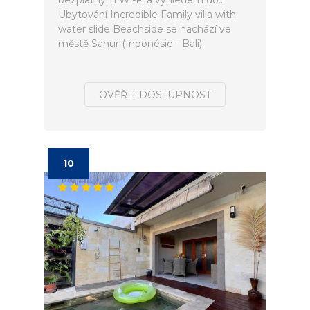
bezplatným Wi-Fi a výhledem do...
Ubytování Incredible Family villa with
water slide Beachside se nachází ve
městě Sanur (Indonésie - Bali).
OVĚŘIT DOSTUPNOST
10