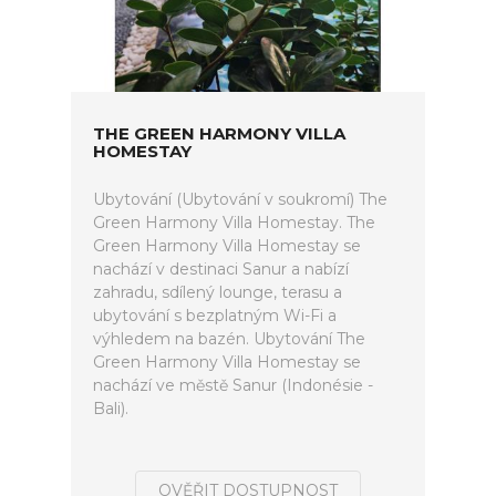
THE GREEN HARMONY VILLA
HOMESTAY
Ubytování (Ubytování v soukromí) The
Green Harmony Villa Homestay. The
Green Harmony Villa Homestay se
nachází v destinaci Sanur a nabízí
zahradu, sdílený lounge, terasu a
ubytování s bezplatným Wi-Fi a
výhledem na bazén. Ubytování The
Green Harmony Villa Homestay se
nachází ve městě Sanur (Indonésie -
Bali).
OVĚŘIT DOSTUPNOST