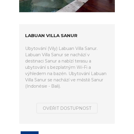
LABUAN VILLA SANUR
Ubytování (Vily) Labuan Villa Sanur.
Labuan Villa Sanur se nachází v
destinaci Sanur a nabízí terasu a
ubytování s bezplatným Wi-Fi a
výhledem na bazén. Ubytování Labuan
Villa Sanur se nachází ve městě Sanur
(Indonésie - Bali).
OVĚŘIT DOSTUPNOST