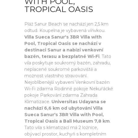
WITH POOL,
TROPICAL OASIS
Pláž Sanur Beach se nachází jen 2,5 km
odtud. Koupelna je vybavená vířivkou.
Villa Sueca Sanur's 3BR Villa with
Pool, Tropical Oasis se nachází v
destinaci Sanur a nabízí venkovní
bazén, terasu a bezplatné Wi-Fi
. Tato
vila poskytuje soukromý bazén, zahradu,
neplacené soukromé parkoviště a
možnost vlastního stravování.
Nejoblíbenější vybavení Venkovní bazén
Wi-Fi zdarma Rodinné pokoje Nekuřácké
pokoje Parkování zdarma Zahrada
Klimatizace.
Universitas Udayana se
nachází 6,6 km od ubytování Villa
Sueca Sanur's 3BR Villa with Pool,
Tropical Oasis a Bali Museum 7,8 km
.
Tato vila s klimatizací má 2 ložnice,
obývací prostor, kuchyň s kompletním