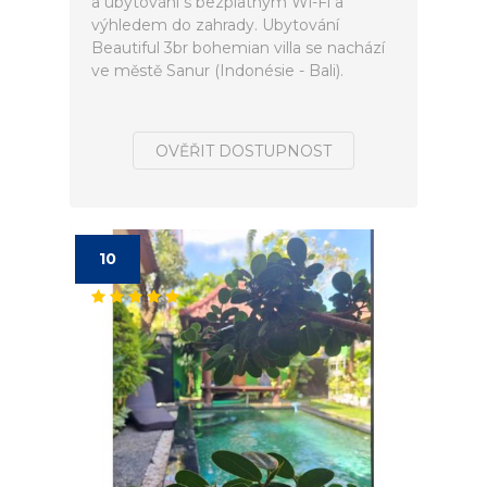
a ubytování s bezplatným Wi-Fi a
výhledem do zahrady. Ubytování
Beautiful 3br bohemian villa se nachází
ve městě Sanur (Indonésie - Bali).
OVĚŘIT DOSTUPNOST
10