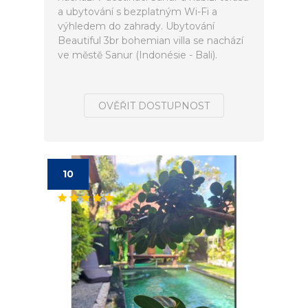
a ubytování s bezplatným Wi-Fi a
výhledem do zahrady. Ubytování
Beautiful 3br bohemian villa se nachází
ve městě Sanur (Indonésie - Bali).
OVĚŘIT DOSTUPNOST
10