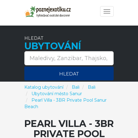
Toggle
navigation
HLEDAT
UBYTOVÁNÍ
HLEDAT
Katalog ubytování
Bali
Bali
Ubytování město Sanur
Pearl Villa - 3BR Private Pool Sanur
Beach
PEARL VILLA - 3BR
PRIVATE POOL