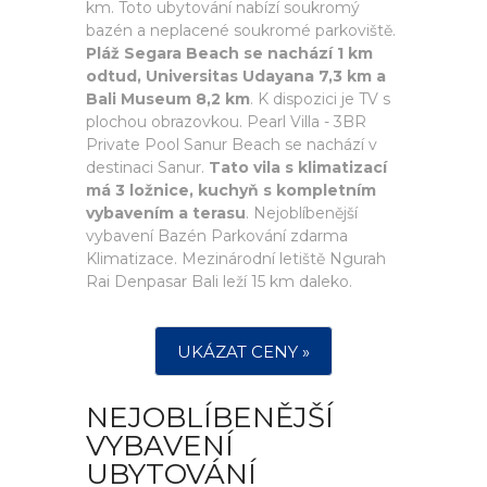
km. Toto ubytování nabízí soukromý
bazén a neplacené soukromé parkoviště.
Pláž Segara Beach se nachází 1 km
odtud, Universitas Udayana 7,3 km a
Bali Museum 8,2 km
. K dispozici je TV s
plochou obrazovkou. Pearl Villa - 3BR
Private Pool Sanur Beach se nachází v
destinaci Sanur.
Tato vila s klimatizací
má 3 ložnice, kuchyň s kompletním
vybavením a terasu
. Nejoblíbenější
vybavení Bazén Parkování zdarma
Klimatizace. Mezinárodní letiště Ngurah
Rai Denpasar Bali leží 15 km daleko.
UKÁZAT CENY »
NEJOBLÍBENĚJŠÍ
VYBAVENÍ
UBYTOVÁNÍ