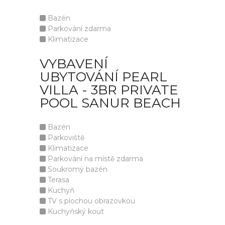
Bazén
Parkování zdarma
Klimatizace
VYBAVENÍ
UBYTOVÁNÍ PEARL
VILLA - 3BR PRIVATE
POOL SANUR BEACH
Bazén
Parkoviště
Klimatizace
Parkování na místě zdarma
Soukromý bazén
Terasa
Kuchyň
TV s plochou obrazovkou
Kuchyňský kout