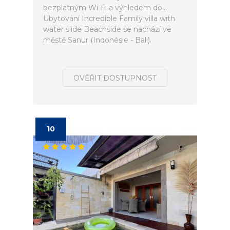
bezplatným Wi-Fi a výhledem do...
Ubytování Incredible Family villa with
water slide Beachside se nachází ve
městě Sanur (Indonésie - Bali).
OVĚŘIT DOSTUPNOST
10