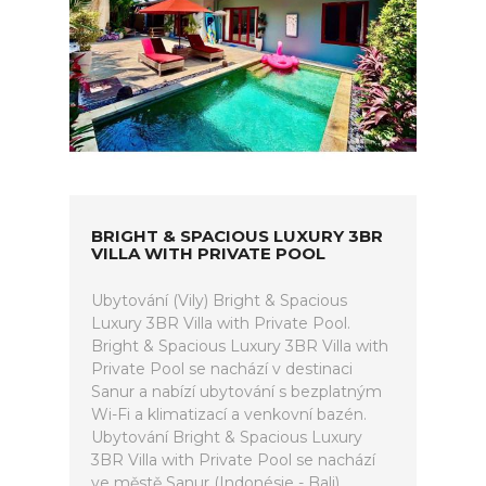
BRIGHT & SPACIOUS LUXURY 3BR
VILLA WITH PRIVATE POOL
Ubytování (Vily) Bright & Spacious
Luxury 3BR Villa with Private Pool.
Bright & Spacious Luxury 3BR Villa with
Private Pool se nachází v destinaci
Sanur a nabízí ubytování s bezplatným
Wi-Fi a klimatizací a venkovní bazén.
Ubytování Bright & Spacious Luxury
3BR Villa with Private Pool se nachází
ve městě Sanur (Indonésie - Bali).