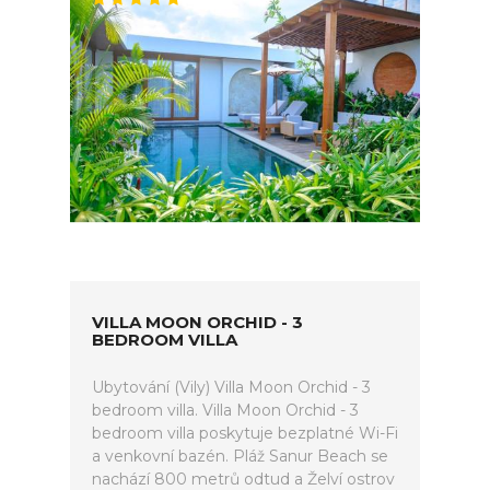
VILLA MOON ORCHID - 3
BEDROOM VILLA
Ubytování (Vily) Villa Moon Orchid - 3
bedroom villa. Villa Moon Orchid - 3
bedroom villa poskytuje bezplatné Wi-Fi
a venkovní bazén. Pláž Sanur Beach se
nachází 800 metrů odtud a Želví ostrov