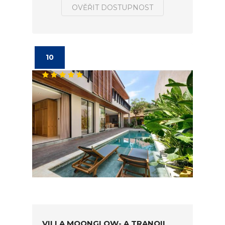
OVĚŘIT DOSTUPNOST
10
VILLA MOONGLOW- A TRANQIL