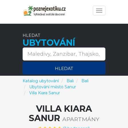
Toggle
navigation
HLEDAT
UBYTOVÁNÍ
HLEDAT
Katalog ubytování
Bali
Bali
Ubytování město Sanur
Villa Kiara Sanur
VILLA KIARA
SANUR
APARTMÁNY