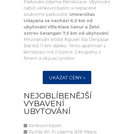
Parkování zdarma Klimatizace. Ubytování
nabízí venkovní bazén a neplacené
soukromé parkoviště.
Universitas
Udayana se nachází 6,5 km od
ubytování Villa Kiara Sanur a Želví
ostrov Serangan 7,5 km od ubytování
.
Mezinárodní letiště Ngurah Rai Denpasar
Bali leží 11 km daleko. Tento apartmán s
klimatizací má 2 ložnice, 2 koupelny s
fénem a obývací prostor.
UKÁZAT CENY »
NEJOBLÍBENĚJŠÍ
VYBAVENÍ
UBYTOVÁNÍ
Venkovní bazén
Rychlá Wi- Fi zdarma (618 Mbps)