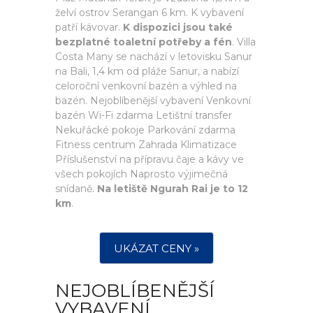
želví ostrov Serangan 6 km. K vybavení
patří kávovar.
K dispozici jsou také
bezplatné toaletní potřeby a fén
. Villa
Costa Many se nachází v letovisku Sanur
na Bali, 1,4 km od pláže Sanur, a nabízí
celoroční venkovní bazén a výhled na
bazén. Nejoblíbenější vybavení Venkovní
bazén Wi-Fi zdarma Letištní transfer
Nekuřácké pokoje Parkování zdarma
Fitness centrum Zahrada Klimatizace
Příslušenství na přípravu čaje a kávy ve
všech pokojích Naprosto výjimečná
snídaně.
Na letiště Ngurah Rai je to 12
km
.
UKÁZAT CENY »
NEJOBLÍBENĚJŠÍ
VYBAVENÍ