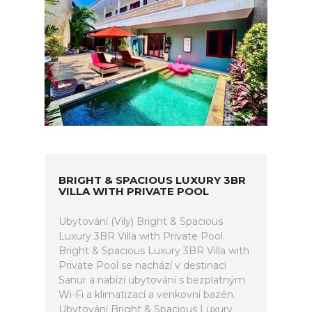
BRIGHT & SPACIOUS LUXURY 3BR
VILLA WITH PRIVATE POOL
Ubytování (Vily) Bright & Spacious
Luxury 3BR Villa with Private Pool.
Bright & Spacious Luxury 3BR Villa with
Private Pool se nachází v destinaci
Sanur a nabízí ubytování s bezplatným
Wi-Fi a klimatizací a venkovní bazén.
Ubytování Bright & Spacious Luxury