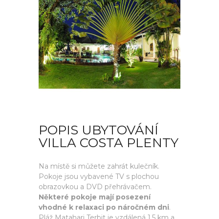
POPIS UBYTOVÁNÍ
VILLA COSTA PLENTY
Na místě si můžete zahrát kulečník.
Pokoje jsou vybavené TV s plochou
obrazovkou a DVD přehrávačem.
Některé pokoje mají posezení
vhodné k relaxaci po náročném dni
.
Pláž Matahari Terbit je vzdálená 1,5 km a