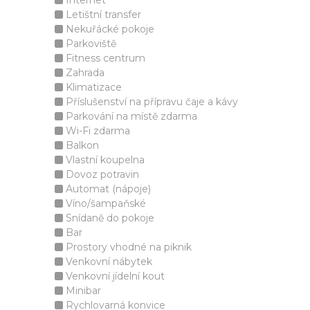
Internet
Letištní transfer
Nekuřácké pokoje
Parkoviště
Fitness centrum
Zahrada
Klimatizace
Příslušenství na přípravu čaje a kávy
Parkování na místě zdarma
Wi-Fi zdarma
Balkon
Vlastní koupelna
Dovoz potravin
Automat (nápoje)
Víno/šampaňské
Snídaně do pokoje
Bar
Prostory vhodné na piknik
Venkovní nábytek
Venkovní jídelní kout
Minibar
Rychlovarná konvice