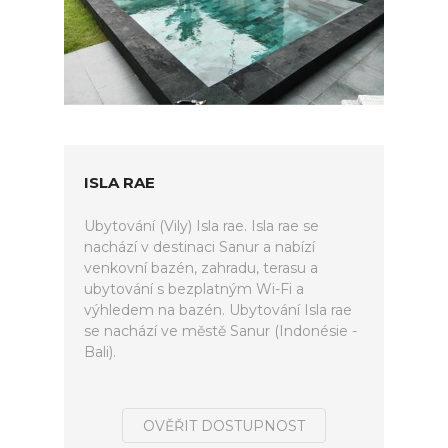
ISLA RAE
Ubytování (Vily) Isla rae. Isla rae se
nachází v destinaci Sanur a nabízí
venkovní bazén, zahradu, terasu a
ubytování s bezplatným Wi-Fi a
výhledem na bazén. Ubytování Isla rae
se nachází ve městě Sanur (Indonésie -
Bali).
OVĚŘIT DOSTUPNOST