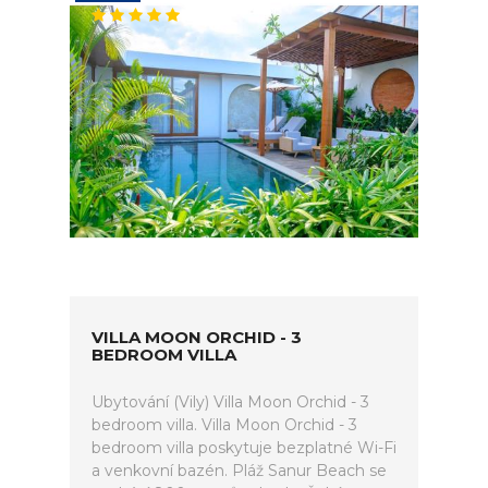
VILLA MOON ORCHID - 3
BEDROOM VILLA
Ubytování (Vily) Villa Moon Orchid - 3
bedroom villa. Villa Moon Orchid - 3
bedroom villa poskytuje bezplatné Wi-Fi
a venkovní bazén. Pláž Sanur Beach se