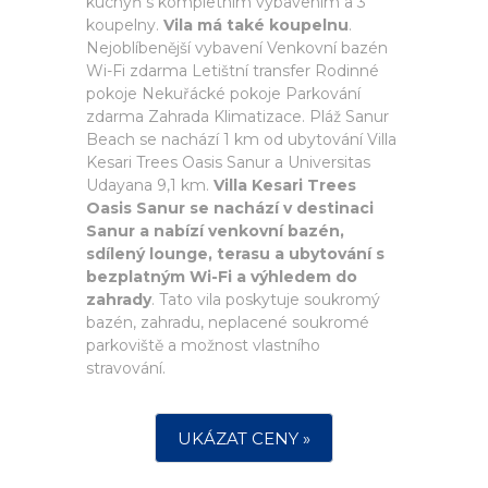
kuchyň s kompletním vybavením a 3
koupelny.
Vila má také koupelnu
.
Nejoblíbenější vybavení Venkovní bazén
Wi-Fi zdarma Letištní transfer Rodinné
pokoje Nekuřácké pokoje Parkování
zdarma Zahrada Klimatizace. Pláž Sanur
Beach se nachází 1 km od ubytování Villa
Kesari Trees Oasis Sanur a Universitas
Udayana 9,1 km.
Villa Kesari Trees
Oasis Sanur se nachází v destinaci
Sanur a nabízí venkovní bazén,
sdílený lounge, terasu a ubytování s
bezplatným Wi-Fi a výhledem do
zahrady
. Tato vila poskytuje soukromý
bazén, zahradu, neplacené soukromé
parkoviště a možnost vlastního
stravování.
UKÁZAT CENY »