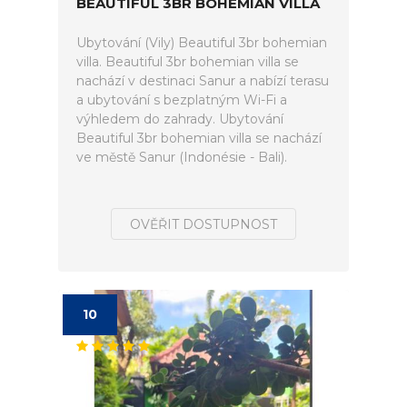
BEAUTIFUL 3BR BOHEMIAN VILLA
Ubytování (Vily) Beautiful 3br bohemian
villa. Beautiful 3br bohemian villa se
nachází v destinaci Sanur a nabízí terasu
a ubytování s bezplatným Wi-Fi a
výhledem do zahrady. Ubytování
Beautiful 3br bohemian villa se nachází
ve městě Sanur (Indonésie - Bali).
OVĚŘIT DOSTUPNOST
10