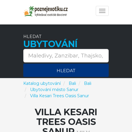
Toggle
navigation
HLEDAT
UBYTOVÁNÍ
HLEDAT
Katalog ubytování
Bali
Bali
Ubytování město Sanur
Villa Kesari Trees Oasis Sanur
VILLA KESARI
TREES OASIS
SANUR