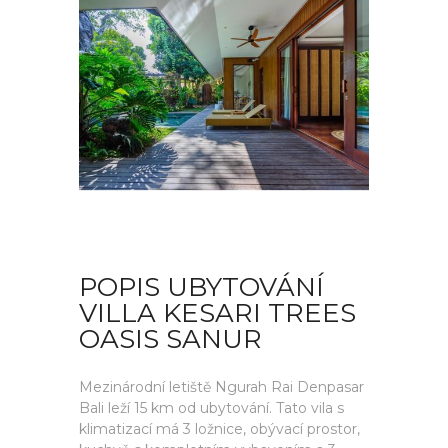
POPIS UBYTOVÁNÍ
VILLA KESARI TREES
OASIS SANUR
Mezinárodní letiště Ngurah Rai Denpasar
Bali leží 15 km od ubytování. Tato vila s
klimatizací má 3 ložnice, obývací prostor,