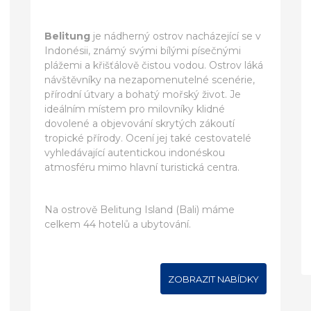
Belitung
je nádherný ostrov nacházející se v
Indonésii, známý svými bílými písečnými
plážemi a křišťálově čistou vodou. Ostrov láká
návštěvníky na nezapomenutelné scenérie,
přírodní útvary a bohatý mořský život. Je
ideálním místem pro milovníky klidné
dovolené a objevování skrytých zákoutí
tropické přírody. Ocení jej také cestovatelé
vyhledávající autentickou indonéskou
atmosféru mimo hlavní turistická centra.
Na ostrově Belitung Island (Bali) máme
celkem 44 hotelů a ubytování.
ZOBRAZIT NABÍDKY