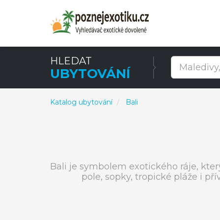
HLEDAT
UBYTOVÁNÍ
Katalog ubytování
Bali
Bali je symbolem exotického ráje, kte
pole, sopky, tropické pláže i př