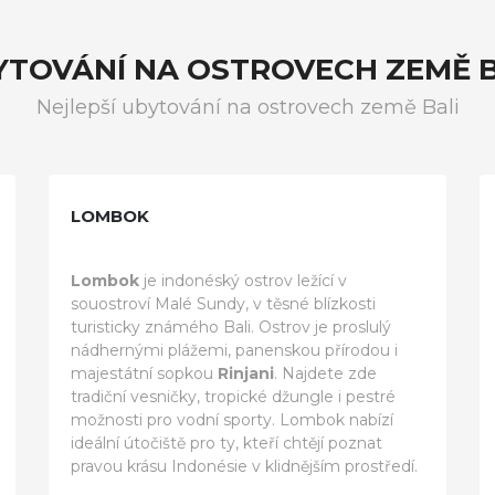
YTOVÁNÍ NA OSTROVECH ZEMĚ B
Nejlepší ubytování na ostrovech země Bali
LOMBOK
Lombok
je indonéský ostrov ležící v
souostroví Malé Sundy, v těsné blízkosti
turisticky známého Bali. Ostrov je proslulý
nádhernými plážemi, panenskou přírodou i
majestátní sopkou
Rinjani
. Najdete zde
tradiční vesničky, tropické džungle i pestré
možnosti pro vodní sporty. Lombok nabízí
ideální útočiště pro ty, kteří chtějí poznat
pravou krásu Indonésie v klidnějším prostředí.