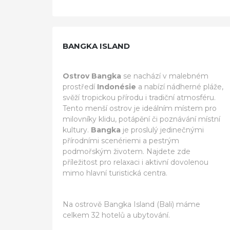
BANGKA ISLAND
Ostrov Bangka
se nachází v malebném
prostředí
Indonésie
a nabízí nádherné pláže,
svěží tropickou přírodu i tradiční atmosféru.
Tento menší ostrov je ideálním místem pro
milovníky klidu, potápění či poznávání místní
kultury.
Bangka
je proslulý jedinečnými
přírodními scenériemi a pestrým
podmořským životem. Najdete zde
příležitost pro relaxaci i aktivní dovolenou
mimo hlavní turistická centra.
Na ostrově Bangka Island (Bali) máme
celkem 32 hotelů a ubytování.