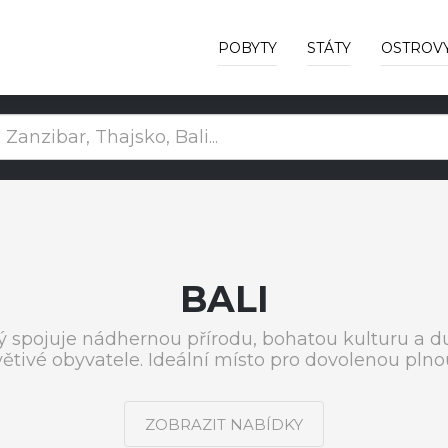
POBYTY
STÁTY
OSTROV
BALI
rý spojuje nádhernou přírodu, bohatou kulturu a du
ívětivé obyvatele. Ideální místo pro dovolenou plno
ZOBRAZIT NABÍDKY