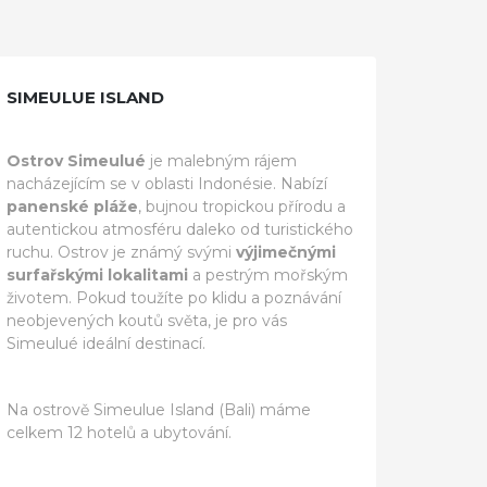
SIMEULUE ISLAND
Ostrov Simeulué
je malebným rájem
nacházejícím se v oblasti Indonésie. Nabízí
panenské pláže
, bujnou tropickou přírodu a
autentickou atmosféru daleko od turistického
ruchu. Ostrov je známý svými
výjimečnými
surfařskými lokalitami
a pestrým mořským
životem. Pokud toužíte po klidu a poznávání
neobjevených koutů světa, je pro vás
Simeulué ideální destinací.
Na ostrově Simeulue Island (Bali) máme
celkem 12 hotelů a ubytování.