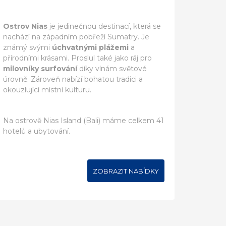
Ostrov Nias
je jedinečnou destinací, která se
nachází na západním pobřeží Sumatry. Je
známý svými
úchvatnými plážemi
a
přírodními krásami. Proslul také jako ráj pro
milovníky surfování
díky vlnám světové
úrovně. Zároveň nabízí bohatou tradici a
okouzlující místní kulturu.
Na ostrově Nias Island (Bali) máme celkem 41
hotelů a ubytování.
ZOBRAZIT NABÍDKY