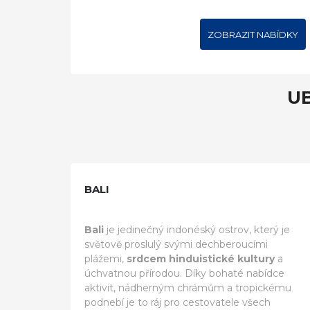
ZOBRAZIT NABÍDKY
UB
BALI
Bali
je jedinečný indonéský ostrov, který je
světově proslulý svými dechberoucími
plážemi,
srdcem hinduistické kultury
a
úchvatnou přírodou. Díky bohaté nabídce
aktivit, nádherným chrámům a tropickému
podnebí je to ráj pro cestovatele všech