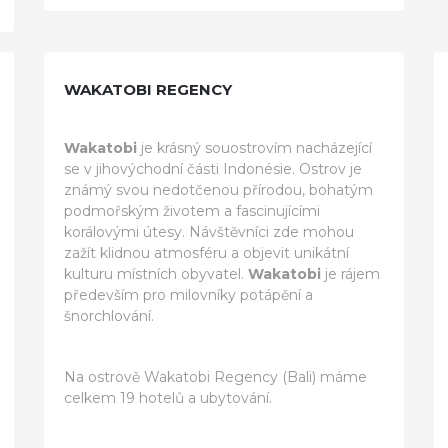
WAKATOBI REGENCY
Wakatobi
je krásný souostrovím nacházející
se v jihovýchodní části Indonésie. Ostrov je
známý svou nedotčenou přírodou, bohatým
podmořským životem a fascinujícími
korálovými útesy. Návštěvníci zde mohou
zažít klidnou atmosféru a objevit unikátní
kulturu místních obyvatel.
Wakatobi
je rájem
především pro milovníky potápění a
šnorchlování.
Na ostrově Wakatobi Regency (Bali) máme
celkem 19 hotelů a ubytování.