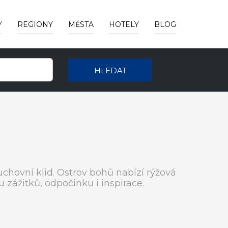
Y
REGIONY
MĚSTA
HOTELY
BLOG
HLEDAT
chovní klid. Ostrov bohů nabízí rýžová
u zážitků, odpočinku i inspirace.