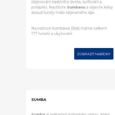
objevování tradičního života, surfování a
potápění. Navštivte
Sumbavu
a objevte krásy
dosud turisty málo objeveného ráje.
Na ostrově Sumbawa (Bali) máme celkem
177 hotelů a ubytování.
ZOBRAZIT NABÍDKY
SUMBA
Sumba
je jedinečný indonéský ostrov, který