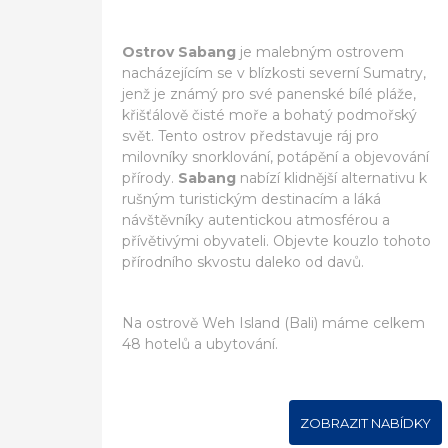
Ostrov Sabang
je malebným ostrovem
nacházejícím se v blízkosti severní Sumatry,
jenž je známý pro své panenské bílé pláže,
křišťálově čisté moře a bohatý podmořský
svět. Tento ostrov představuje ráj pro
milovníky snorklování, potápění a objevování
přírody.
Sabang
nabízí klidnější alternativu k
rušným turistickým destinacím a láká
návštěvníky autentickou atmosférou a
přívětivými obyvateli. Objevte kouzlo tohoto
přírodního skvostu daleko od davů.
Na ostrově Weh Island (Bali) máme celkem
48 hotelů a ubytování.
ZOBRAZIT NABÍDKY