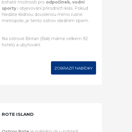
bohaté možnosti pro
odpočinek, vodní
sporty
i objevování přírodních krás. Pokud
hledáte klidnou dovolenou mimo rušné
metropole, je tento ostrov ideálním tipem.
Na ostrově Bintan (Bali) máme celkem 92
hotelů a ubytování.
ZOBRAZIT NABÍDKY
ROTE ISLAND
Ostrov Rote
je poklidný ráj u pobřeží