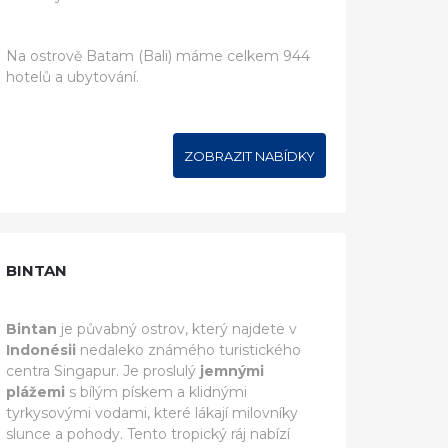
Na ostrově Batam (Bali) máme celkem 944
hotelů a ubytování.
ZOBRAZIT NABÍDKY
BINTAN
Bintan
je půvabný ostrov, který najdete v
Indonésii
nedaleko známého turistického
centra Singapur. Je proslulý
jemnými
plážemi
s bílým pískem a klidnými
tyrkysovými vodami, které lákají milovníky
slunce a pohody. Tento tropický ráj nabízí