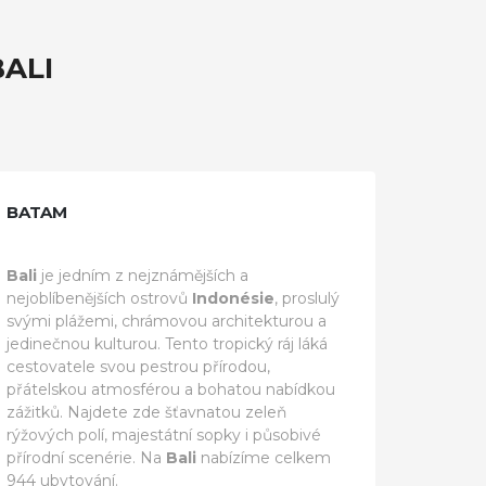
ALI
BATAM
Bali
je jedním z nejznámějších a
nejoblíbenějších ostrovů
Indonésie
, proslulý
svými plážemi, chrámovou architekturou a
jedinečnou kulturou. Tento tropický ráj láká
cestovatele svou pestrou přírodou,
přátelskou atmosférou a bohatou nabídkou
zážitků. Najdete zde šťavnatou zeleň
rýžových polí, majestátní sopky i působivé
přírodní scenérie. Na
Bali
nabízíme celkem
944 ubytování.