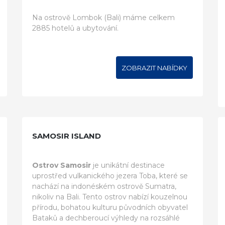
Na ostrově Lombok (Bali) máme celkem
2885 hotelů a ubytování.
ZOBRAZIT NABÍDKY
SAMOSIR ISLAND
Ostrov Samosir
je unikátní destinace
uprostřed vulkanického jezera Toba, které se
nachází na indonéském ostrově Sumatra,
nikoliv na Bali. Tento ostrov nabízí kouzelnou
přírodu, bohatou kulturu původních obyvatel
Bataků a dechberoucí výhledy na rozsáhlé