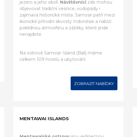
jezero a jeho okolí.
Návštěvníci
zde mohou
objevovat tradiční vesnice, vodopády i
zajímavá historická místa. Samosir patří mezi
ikonické přírodní skvosty Indonésie a nabízí
poklidnou atmosféru a zážitky, které jinde
nenajdete.
Na ostrově Samosir Island (Bali) máme
celkem 109 hotelů a ubytování.
ZOBRAZIT NABÍDKY
MENTAWAI ISLANDS
Mentawajské ostrovy
jsou jedinečnou