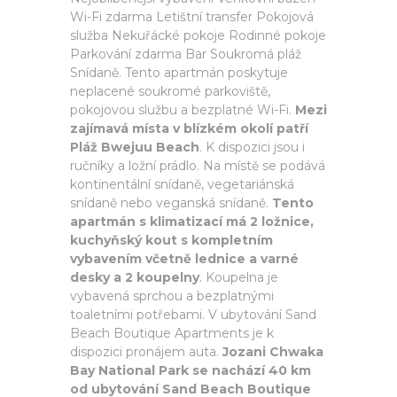
Wi-Fi zdarma Letištní transfer Pokojová
služba Nekuřácké pokoje Rodinné pokoje
Parkování zdarma Bar Soukromá pláž
Snídaně. Tento apartmán poskytuje
neplacené soukromé parkoviště,
pokojovou službu a bezplatné Wi-Fi.
Mezi
zajímavá místa v blízkém okolí patří
Pláž Bwejuu Beach
. K dispozici jsou i
ručníky a ložní prádlo. Na místě se podává
kontinentální snídaně, vegetariánská
snídaně nebo veganská snídaně.
Tento
apartmán s klimatizací má 2 ložnice,
kuchyňský kout s kompletním
vybavením včetně lednice a varné
desky a 2 koupelny
. Koupelna je
vybavená sprchou a bezplatnými
toaletními potřebami. V ubytování Sand
Beach Boutique Apartments je k
dispozici pronájem auta.
Jozani Chwaka
Bay National Park se nachází 40 km
od ubytování Sand Beach Boutique