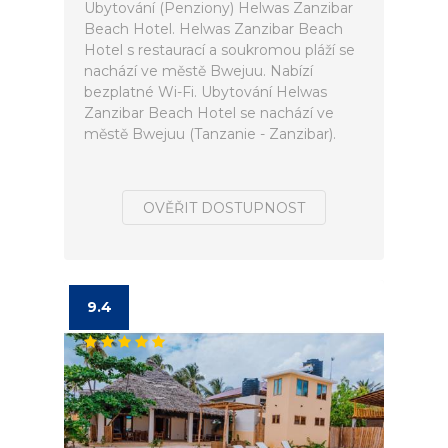
Ubytování (Penziony) Helwas Zanzibar
Beach Hotel. Helwas Zanzibar Beach
Hotel s restaurací a soukromou pláží se
nachází ve městě Bwejuu. Nabízí
bezplatné Wi-Fi. Ubytování Helwas
Zanzibar Beach Hotel se nachází ve
městě Bwejuu (Tanzanie - Zanzibar).
OVĚŘIT DOSTUPNOST
9.4