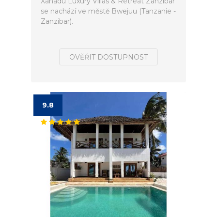
Xanadu Luxury Villas & Retreat Zanzibar
se nachází ve městě Bwejuu (Tanzanie -
Zanzibar).
OVĚŘIT DOSTUPNOST
9.8