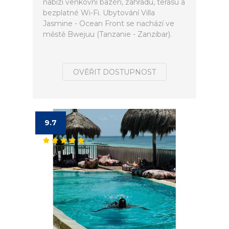
nabízí venkovní bazén, zahradu, terasu a
bezplatné Wi-Fi. Ubytování Villa
Jasmine - Ocean Front se nachází ve
městě Bwejuu (Tanzanie - Zanzibar).
OVĚŘIT DOSTUPNOST
9.7