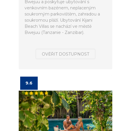
Bwejuu a poskytuje ubytování s
venkovním bazénem, neplaceným
soukromým parkovištěm, zahradou a
soukromou pláží. Ubytování Kijani
Beach Villas se nachází ve městě
Bwejuu (Tanzanie - Zanzibar).
OVĚŘIT DOSTUPNOST
9.6