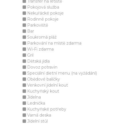
Transfer na letiště
Pokojová služba
Nekuřácké pokoje
Rodinné pokoje
Parkoviště
Bar
Soukromá pláž
Parkování na místě zdarma
Wi-Fi zdarma
Gril
Dětská jídla
Dovoz potravin
Speciální dietní menu (na vyžádání)
Obědové balíčky
Venkovní jídelní kout
Kuchyňský kout
Jídelna
Lednička
Kuchyňské potřeby
Varná deska
Jídelní stůl