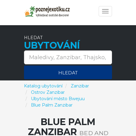
Toggle
navigation
HLEDAT
UBYTOVÁNÍ
HLEDAT
Katalog ubytování
Zanzibar
Ostrov Zanzibar
Ubytování město Bwejuu
Blue Palm Zanzibar
BLUE PALM
ZANZIBAR
BED AND