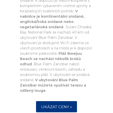
snídaně. K dispozici je vlastní koupelna s
kompletním vybavením včetně sprchy a
bezplatných toaletních potřeb.
V
nabídce je kontinentální snídaně,
anglická/irská snídaně nebo
vegetariánská snídaně
. Jozani Chwaka
Bay National Park se nachází 40 km od
ubytování Blue Palm Zanzibar. V
ubytování je dostupné Wi-Fi zdarma ve
všech prostorách a na místě je k dispozici
soukromé parkoviště.
Pláž Bwejuu
Beach se nachází několik kroků
odtud
. Blue Palm Zanzibar nabízí
restauraci, venkovní bazén, zahradu a
soukromou pláž. V ubytování se podává
snídaně.
V ubytování Blue Palm
Zanzibar můžete využívat terasu a
sdílený louge
.
UKÁZAT CENY »