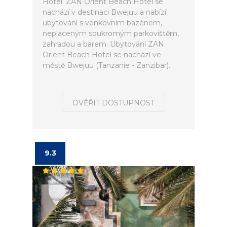
Hotel. ZAN Orient Beach Hotel se
nachází v destinaci Bwejuu a nabízí
ubytování s venkovním bazénem,
neplaceným soukromým parkovištěm,
zahradou a barem. Ubytování ZAN
Orient Beach Hotel se nachází ve
městě Bwejuu (Tanzanie - Zanzibar).
OVĚŘIT DOSTUPNOST
9.3