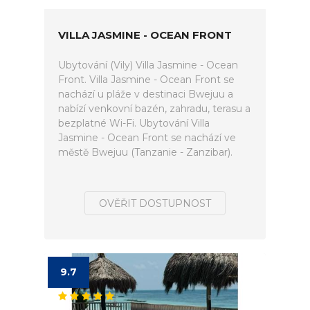
VILLA JASMINE - OCEAN FRONT
Ubytování (Vily) Villa Jasmine - Ocean
Front. Villa Jasmine - Ocean Front se
nachází u pláže v destinaci Bwejuu a
nabízí venkovní bazén, zahradu, terasu a
bezplatné Wi-Fi. Ubytování Villa
Jasmine - Ocean Front se nachází ve
městě Bwejuu (Tanzanie - Zanzibar).
OVĚŘIT DOSTUPNOST
9.7