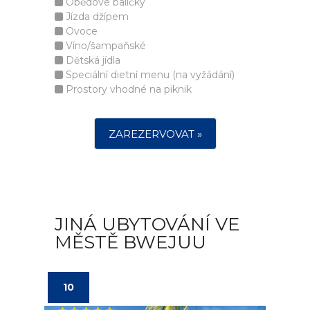
Obědové balíčky
Jízda džípem
Ovoce
Víno/šampaňské
Dětská jídla
Speciální dietní menu (na vyžádání)
Prostory vhodné na piknik
ZAREZERVOVAT »
JINÁ UBYTOVÁNÍ VE
MĚSTĚ BWEJUU
10