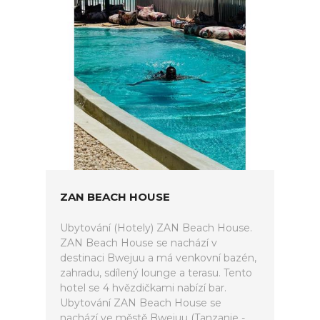
ZAN BEACH HOUSE
Ubytování (Hotely) ZAN Beach House.
ZAN Beach House se nachází v
destinaci Bwejuu a má venkovní bazén,
zahradu, sdílený lounge a terasu. Tento
hotel se 4 hvězdičkami nabízí bar.
Ubytování ZAN Beach House se
nachází ve městě Bwejuu (Tanzanie -