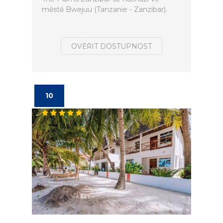
městě Bwejuu (Tanzanie - Zanzibar).
OVĚŘIT DOSTUPNOST
10