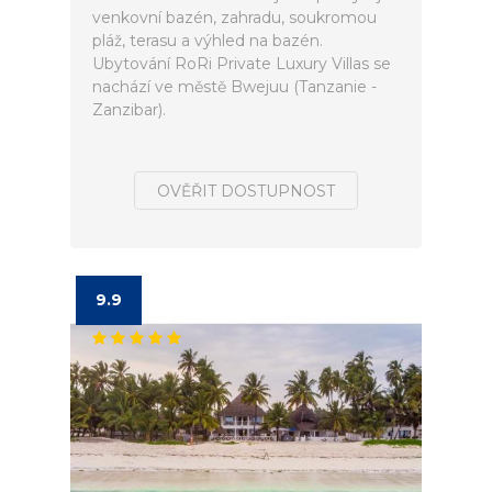
venkovní bazén, zahradu, soukromou
pláž, terasu a výhled na bazén.
Ubytování RoRi Private Luxury Villas se
nachází ve městě Bwejuu (Tanzanie -
Zanzibar).
OVĚŘIT DOSTUPNOST
9.9