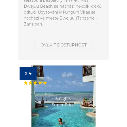
terasou a bezplatným Wi-Fi. Pláž
Bwejuu Beach se nachází několik kroků
odtud. Ubytování Mkunguni Villas se
nachází ve městě Bwejuu (Tanzanie -
Zanzibar).
OVĚŘIT DOSTUPNOST
9.4