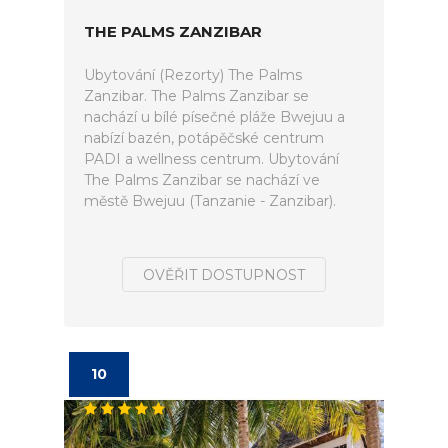
THE PALMS ZANZIBAR
Ubytování (Rezorty) The Palms
Zanzibar. The Palms Zanzibar se
nachází u bílé písečné pláže Bwejuu a
nabízí bazén, potápěčské centrum
PADI a wellness centrum. Ubytování
The Palms Zanzibar se nachází ve
městě Bwejuu (Tanzanie - Zanzibar).
OVĚŘIT DOSTUPNOST
10