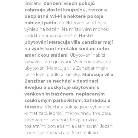
Snídaně.
Zařízení všech pokojů
zahrnuje vlastní koupelnu, trezor a
bezplatné Wi-Fi a některé pokoje
nabízejí patio
. Z některých se otevírá
výhled na bazén. Na místě vám mohou
zařídit dopravu na letiště.
Hosté
ubytování Maracuja villa Zanzibar mají
na výběr kontinentální snídani nebo
americkou snídani
. Ubytování nabízí
vybavení pro grilování. Všechny pokoje v
ubytování Maracuja villa Zanzibar mají v
ceně ložní prádlo a ručníky.
Maracuja villa
Zanzibar se nachází v destinaci
Bwejuu a poskytuje ubytování s
venkovním bazénem, neplaceným
soukromým parkovištěm, zahradou a
terasou
. Všechny pokoje jsou vybavené
klimatizací, lednicí, mikrovlnnou troubou,
kávovarem, sprchou, bezplatnými
toaletními potřebami a šatní skříní. Jozani
Forest se nachází asi 16 km daleko.