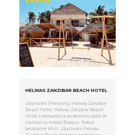
HELWAS ZANZIBAR BEACH HOTEL
Ubytování (Penziony) Helwas Zanzibar
Beach Hotel. Helwas Zanzibar Beach
Hotel s restaurací a soukromou pláží se
nachází ve městě Bwejuu. Nabízí
bezplatné Wi-Fi. Ubytování Helwas