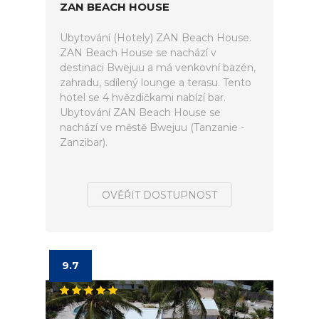
ZAN BEACH HOUSE
Ubytování (Hotely) ZAN Beach House.
ZAN Beach House se nachází v
destinaci Bwejuu a má venkovní bazén,
zahradu, sdílený lounge a terasu. Tento
hotel se 4 hvězdičkami nabízí bar.
Ubytování ZAN Beach House se
nachází ve městě Bwejuu (Tanzanie -
Zanzibar).
OVĚŘIT DOSTUPNOST
9.7