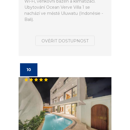
Wi-Fi, venkovní bazén a klimatizaci.
Ubytování Ocean Verve Villa 1 se
nachází ve městě Uluwatu (Indonésie -
Bali).
OVĚŘIT DOSTUPNOST
10