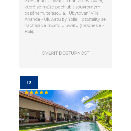
v destinaci Uluwatu a nabízí ubytování,
které se může pochlubit soukromým
bazénem, terasou a... Ubytování Villa
Ananda - Uluwatu by Yolla Hospitality se
nachází ve městě Uluwatu (Indonésie -
Bali).
OVĚŘIT DOSTUPNOST
10