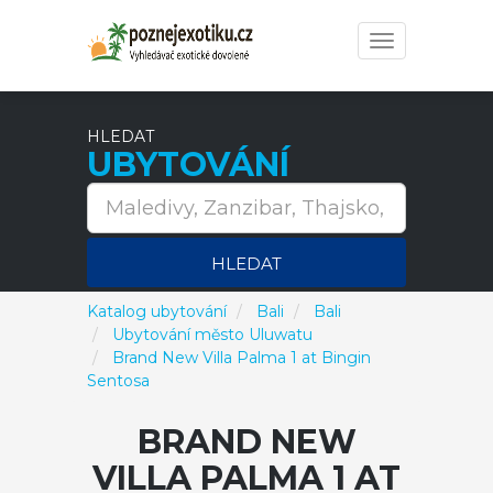
Toggle
navigation
HLEDAT
UBYTOVÁNÍ
HLEDAT
Katalog ubytování
Bali
Bali
Ubytování město Uluwatu
Brand New Villa Palma 1 at Bingin
Sentosa
BRAND NEW
VILLA PALMA 1 AT