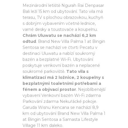
Mezinárodní letiště Ngurah Rai Denpasar
Bali leží 15 km od ubytování. Tato vila má
terasu, TV s plochou obrazovkou, kuchyň
s dobrým vybavením včetně lednice,
varné desky a toustovače a koupelnu.
Chrám Uluwatu se nachází 6,2 km
odtud
. Brand New Villa Palma 1 at Bingin
Sentosa se nachází ve čtvrti Pecatu v
destinaci Uluwatu a nabízí soukromý
bazén a bezplatné Wi-Fi. Ubytování
poskytuje venkovní bazén a neplacené
soukromé parkoviště.
Tato vila s
klimatizací má 2 ložnice, 2 koupelny s
bezplatnými toaletními potřebami a
fénem a obývací prostor
. Nejoblíbenější
vybavení Venkovní bazén Wi-Fi zdarma
Parkování zdarma Nekuřácké pokoje.
Garuda Wisnu Kencana se nachází 8,9
km od ubytování Brand New Villa Palma 1
at Bingin Sentosa a Samasta Lifestyle
Village 11 km daleko.